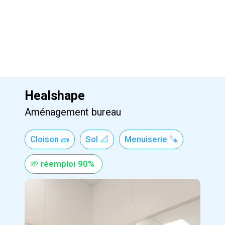
Healshape
Aménagement bureau
Cloison 🧱
Sol 📐
Menuiserie 🪚
🌱 réemploi
90%