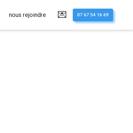
💌
nous rejoindre
07 67 54 16 69