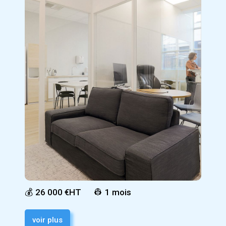
💰
26 000 €HT
👷
1 mois
voir plus