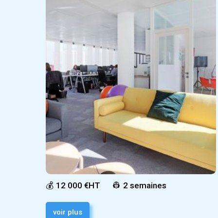
💰
12 000 €HT
👷
2 semaines
voir plus