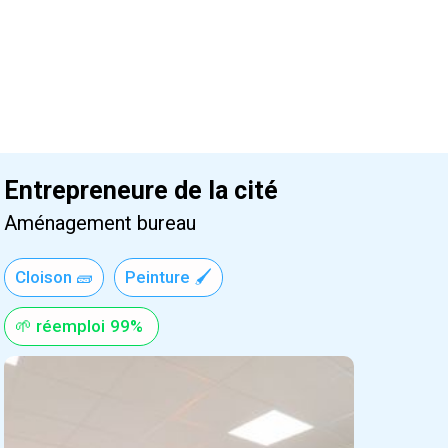
Entrepreneure de la cité
Aménagement bureau
Cloison 🧱
Peinture 🖌️
🌱 réemploi
99%