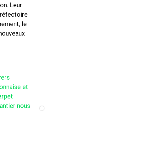
ion. Leur
 réfectoire
nement, le
s nouveaux
vers
yonnaise et
arpet
antier nous